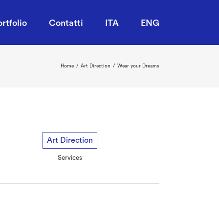
ortfolio
Contatti
ITA
ENG
Home
/
Art Direction
/
Wear your Dreams
Art Direction
Services