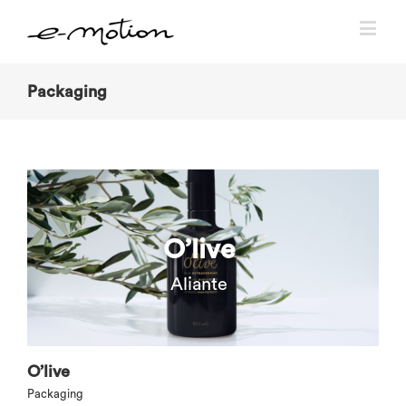
Packaging
O’live
Aliante
O’live
Packaging